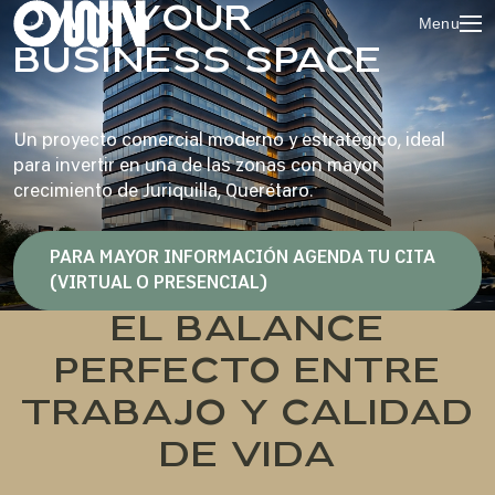
OWN YOUR
Menu
BUSINESS SPACE
Un proyecto comercial moderno y estratégico, ideal
para invertir en una de las zonas con mayor
crecimiento de Juriquilla, Querétaro.
PARA MAYOR INFORMACIÓN AGENDA TU CITA
(VIRTUAL O PRESENCIAL)
EL BALANCE
PERFECTO ENTRE
TRABAJO Y CALIDAD
DE VIDA